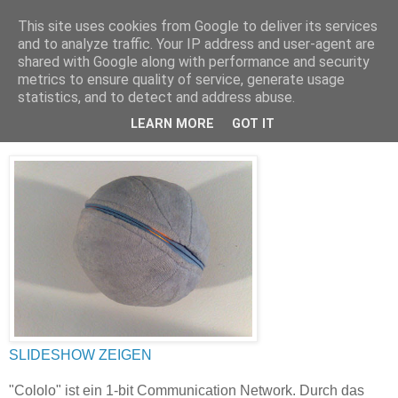
This site uses cookies from Google to deliver its services
and to analyze traffic. Your IP address and user-agent are
shared with Google along with performance and security
metrics to ensure quality of service, generate usage
statistics, and to detect and address abuse.
Sonntag, 4. September 2011
1-bit Communication Network
LEARN MORE
GOT IT
SLIDESHOW ZEIGEN
"Cololo" ist ein 1-bit Communication Network. Durch das