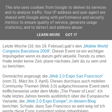
This site uses cookies from Google to deliver its services
and to analyze traffic. Your IP address and user-agent are
shared with Google along with performance and security
metrics to ensure quality of service, generate usage
statistics, and to detect and address abuse.
Mittwoch, 25. Februar 2009
mobil, mobil...
LEARN MORE
GOT IT
Letzte Woche (16. bis 19. Februar) gab’s den
„Mobile World
Congress Barcelona 2009“
. Dieser Event ist ein wichtiger
Impulsgeber wenn es darum geht aktuelle Trends zu orten.
Hatte leider keine Zeit, plane nächstes Jahr da zu sein und
zu berichten.
Demnächst angesagt: die
„Web 2.0 Expo San Francisco“
(vom 31. März bis 3. April). Dieses durchaus auch mobilen
Community-Themen (Web 3.0) aufgeschlossene Event steht
trefflicherweise unter dem Motto „The Power of Less“. Ich
hatte letztes Jahres bereits ausführlich über die Europäische
Variante, die
„Web 2.0 Expo Europe“, in diesem Blog
berichtet. Schade, dass San Francisco so weit weg ist! Ich
werde diese Expo zumindest online mitverfolgen.