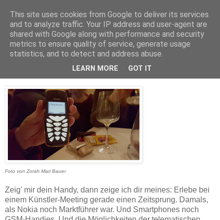
This site uses cookies from Google to deliver its services
and to analyze traffic. Your IP address and user-agent are
shared with Google along with performance and security
metrics to ensure quality of service, generate usage
statistics, and to detect and address abuse.
Sonntag, 14. Februar 2016
Damals...
LEARN MORE
GOT IT
Foto von Zorah Mari Bauer
Zeig' mir dein Handy, dann zeige ich dir meines: Erlebe bei
einem Künstler-Meeting gerade einen Zeitsprung. Damals,
als Nokia noch Marktführer war. Und Smartphones noch
GSM-Handies. Und die Möglichkeiten der telematischen