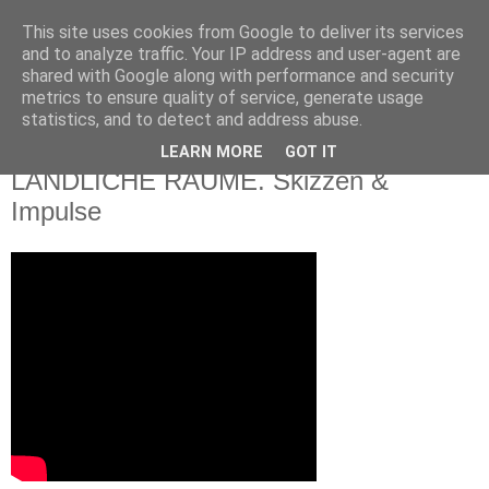
This site uses cookies from Google to deliver its services
and to analyze traffic. Your IP address and user-agent are
shared with Google along with performance and security
metrics to ensure quality of service, generate usage
statistics, and to detect and address abuse.
Samstag, 20. Februar 2021
BAUHAUS21. CO-DESIGN FÜR
LEARN MORE
GOT IT
LÄNDLICHE RÄUME. Skizzen &
Impulse